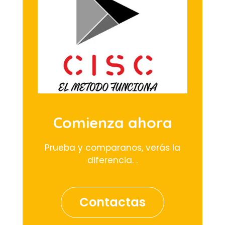
Comienza ahora
Prueba y comparanos, verás la
diferencia. .
Contactas