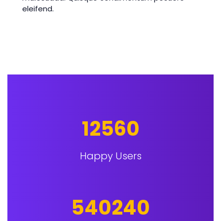
eleifend.
12560
Happy Users
540240