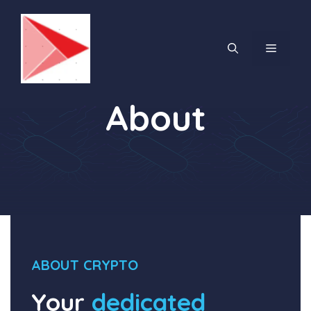
Saltar
al
contenido
MENÚ
About
ABOUT CRYPTO
Your
dedicated