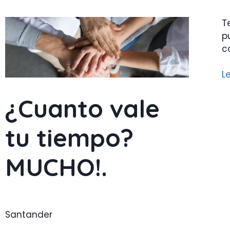
T
p
c
L
¿Cuanto vale
tu tiempo?
MUCHO!.
Santander