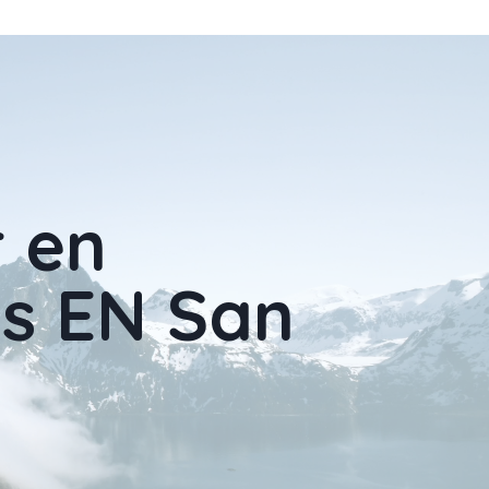
r en
es EN San