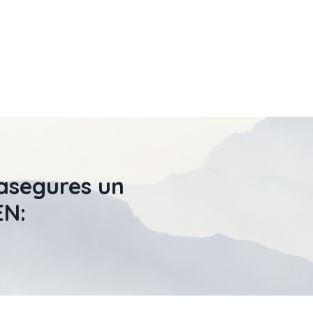
asegures un
EN: