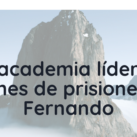
academia líde
nes
de prision
Fernando