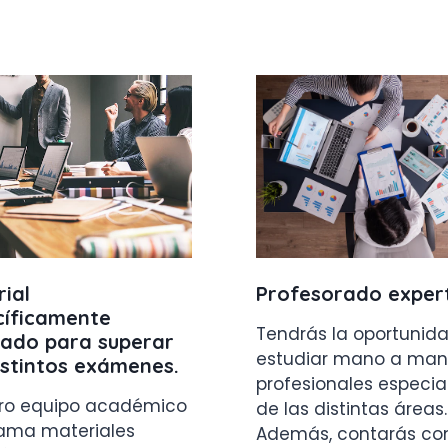
ial
Profesorado exper
cíficamente
Tendrás la oportunid
ñado para superar
estudiar mano a man
istintos exámenes
.
profesionales especia
ro equipo académico
de las distintas áreas.
ama materiales
Además, contarás co