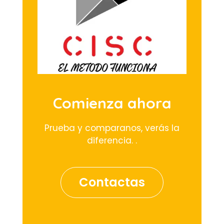
Comienza ahora
Prueba y comparanos, verás la
diferencia. .
Contactas