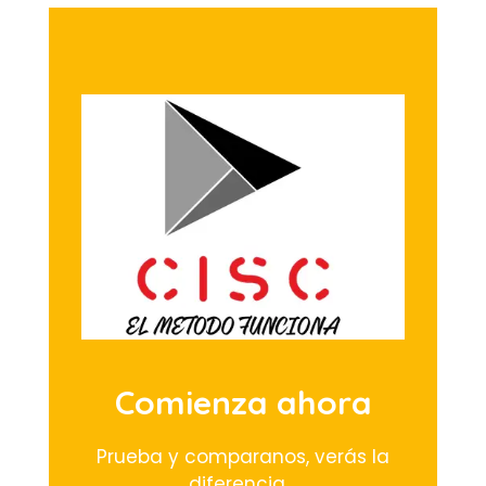
Comienza ahora
Prueba y comparanos, verás la
diferencia. .