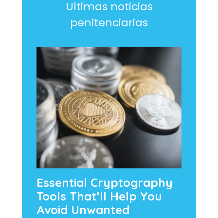
Ultimas noticias
penitenciarias
Essential Cryptography
Tools That’ll Help You
Avoid Unwanted