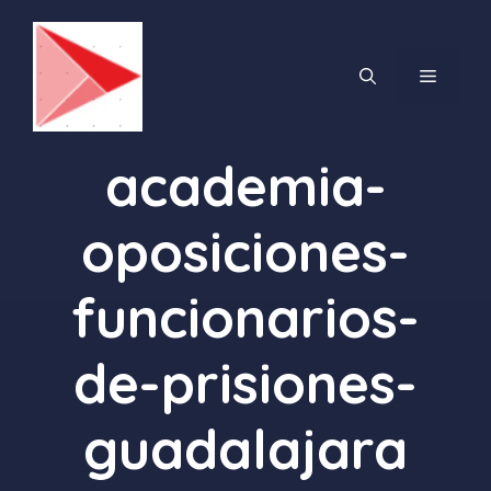
Saltar
al
contenido
MENÚ
academia-
oposiciones-
funcionarios-
de-prisiones-
guadalajara